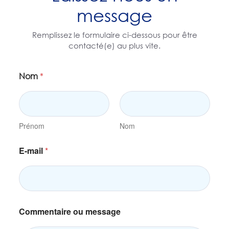
message
Remplissez le formulaire ci-dessous pour être
contacté(e) au plus vite.
Nom
*
Prénom
Nom
N
E-mail
*
o
m
*
m
e
s
s
Commentaire ou message
a