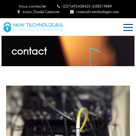
Nous contacter
: (237)692438425 /658519889
: xxxxx, Douala Cameroun
: contact@i-ntechnologies.com
contact